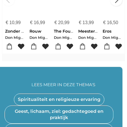
€
10,99
€
16,99
€
20,99
€
13,99
€
16,50
Zonder masker
Rouw
The Four Agreements
Meesterschap in liefde
Eros
Don Miguel Ruiz
Don Miguel Ruiz
Don Miguel Ruiz
Don Miguel Ruiz
Don Miguel Ruiz
LEES MEER IN DEZE THEMA'S
Spiritualiteit en religieuze ervaring
Geest, lichaam, ziel: gedachtegoed en
praktijk