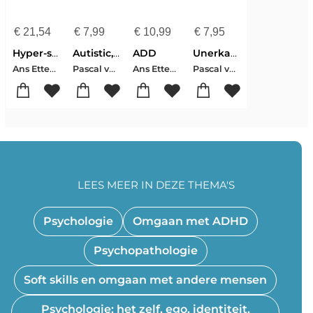
€
21,54
€
7,99
€
10,99
€
7,95
Hyper-seksualiteit en seksverslaving bij mensen met een ADD/ADHD diagnose
Autistic, quite a bit.
ADD
Unerkannt im Autistenland
Ans Ettema-Essler
Pascal van IJzendoorn-Ans Ettema-Essler
Ans Ettema-Essler
Pascal van IJzendoorn-Ans Ettema-Essler
LEES MEER IN DEZE THEMA'S
Psychologie
Omgaan met ADHD
Psychopathologie
Soft skills en omgaan met andere mensen
Psychologie: het zelf, ego, identiteit,