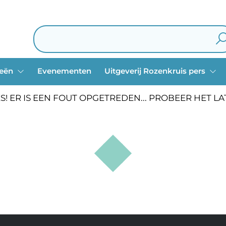
ieën
Evenementen
Uitgeverij Rozenkruis pers
S! ER IS EEN FOUT OPGETREDEN... PROBEER HET L