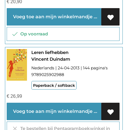
€
20,90
Voeg toe aan mijn winkelmandje
Op voorraad
Leren liefhebben
Vincent Duindam
Nederlands | 24-04-2013 | 144 pagina's
9789025902988
Paperback / softback
€
26,99
Voeg toe aan mijn winkelmandje
Te bestellen bij Pentagramboekwinkel in