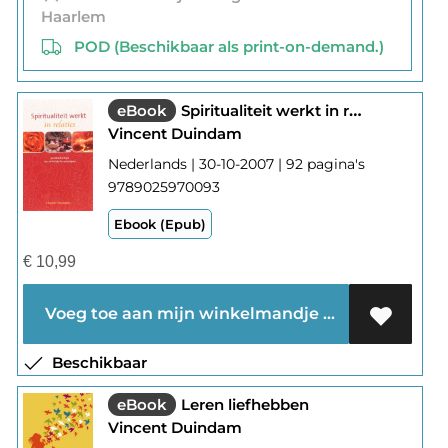
Haarlem
POD (Beschikbaar als print-on-demand.)
eBook
Spiritualiteit werkt in relaties
Vincent Duindam
Nederlands | 30-10-2007 | 92 pagina's
9789025970093
Ebook (Epub)
€
10,99
Voeg toe aan mijn winkelmandje
Beschikbaar
eBook
Leren liefhebben
Vincent Duindam