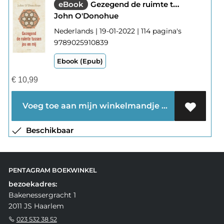
eBook
Gezegend de ruimte tussen jou en mij
John O'Donohue
Nederlands | 19-01-2022 | 114 pagina's
9789025910839
Ebook (Epub)
€
10,99
Voeg toe aan mijn winkelmandje
Beschikbaar
PENTAGRAM BOEKWINKEL
bezoekadres:
Bakenessergracht 1
2011 JS Haarlem
023 532 38 52