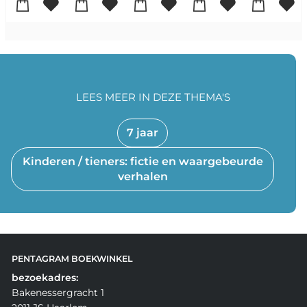
LEES MEER IN DEZE THEMA'S
7 jaar
Kinderen / tieners: fictie en waargebeurde
verhalen
PENTAGRAM BOEKWINKEL
bezoekadres:
Bakenessergracht 1