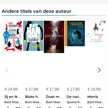
Andere titels van deze auteur
€
24,99
€
17,99
€
17,99
€
17,95
€
18,99
Jij en ik en alle andere kinderen
Blote handen
Duet met valse noten
De nachtlantaarns van meneer Makkelie
Morris
Bart Moeyaert
Bart Moeyaert
Bart Moeyaert
Sjoerd Kuyper-Maranke Rinck-Dolf Verroen-Bart Moeyaert-Paul van Loon-Koos Meinderts-Daan Remmerts de Vries-Bette Westera-Benny Lindelauf-Marjolijn Hof-Annet Schaap-Jan Paul Schutten-Jowi Schmitz
Bart Moeyaert